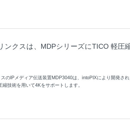
ンクスは、MDPシリーズにTICO 軽圧
のIPメディア伝送装置MDP3040は、intoPIXにより開発さ
O圧縮技術を用いて4Kをサポートします。