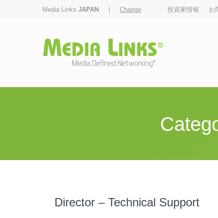
Media Links
JAPAN
|
Change
投資家情報
お
Catego
Director – Technical Support