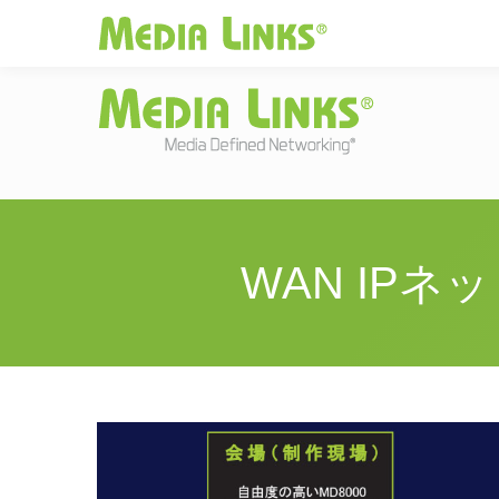
Media Links
JAPAN
|
Change
投資家情報
お
WAN IP