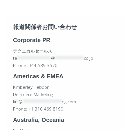
報道関係者お問い合わせ
Corporate PR
テクニカルセールス
te
*************
@
***********
co.jp
Phone: 044-589-3570
Americas & EMEA
Kimberley Hebdon
Delamere Marketing
ki
*
@
***************
ng.com
Phone: +1 310 469 8190
Australia, Oceania