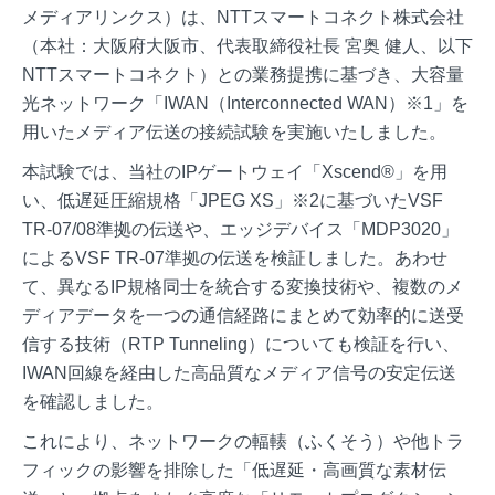
メディアリンクス）は、NTTスマートコネクト株式会社
（本社：大阪府大阪市、代表取締役社長 宮奥 健人、以下
NTTスマートコネクト）との業務提携に基づき、大容量
光ネットワーク「IWAN（Interconnected WAN）※1」を
用いたメディア伝送の接続試験を実施いたしました。
本試験では、当社のIPゲートウェイ「Xscend®」を用
い、低遅延圧縮規格「JPEG XS」※2に基づいたVSF
TR-07/08準拠の伝送や、エッジデバイス「MDP3020」
によるVSF TR-07準拠の伝送を検証しました。あわせ
て、異なるIP規格同士を統合する変換技術や、複数のメ
ディアデータを一つの通信経路にまとめて効率的に送受
信する技術（RTP Tunneling）についても検証を行い、
IWAN回線を経由した高品質なメディア信号の安定伝送
を確認しました。
これにより、ネットワークの輻輳（ふくそう）や他トラ
フィックの影響を排除した「低遅延・高画質な素材伝