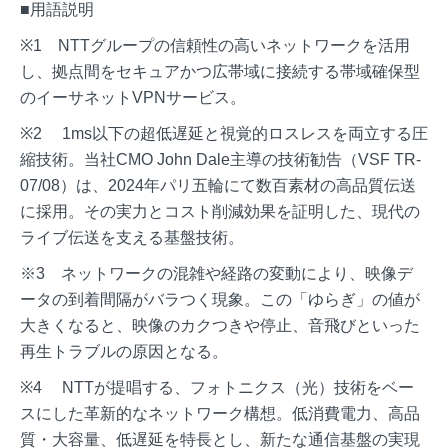
■用語説明
※1 NTTグループの信頼性の高いネットワークを活用
し、拠点間をセキュアかつ広帯域に接続する帯域確保型
のイーサネットVPNサービス。
※2 1ms以下の超低遅延と視覚的ロスレスを両立する圧
縮技術。当社CMO John Dale主導の技術勧告（VSF TR-
07/08）は、2024年パリ五輪にて数百素材の高品質伝送
に採用。その実力とコスト削減効果を証明した、現代の
ライブ伝送を支える基盤技術。
※3 ネットワークの混雑や経路の変動により、映像デ
ータの到着間隔がバラつく現象。この「ゆらぎ」の値が
大きくなると、映像のカクつきや停止、音飛びといった
再生トラブルの原因となる。
※4 NTTが提唱する、フォトニクス（光）技術をベー
スにした革新的なネットワーク構想。低消費電力、高品
質・大容量、低遅延を特長とし、新たな通信基盤の実現