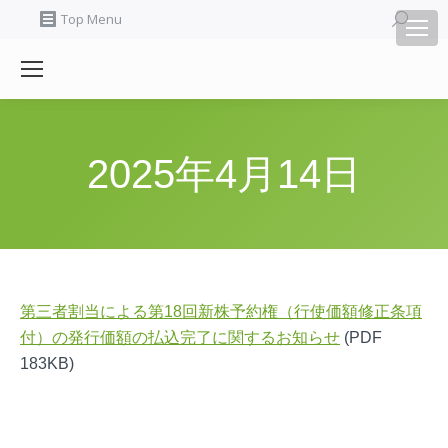
Search:
Top Menu
2025年4月14日
第三者割当による第18回新株予約権（行使価額修正条項
付）の発行価額の払込完了に関するお知らせ
(PDF
183KB)