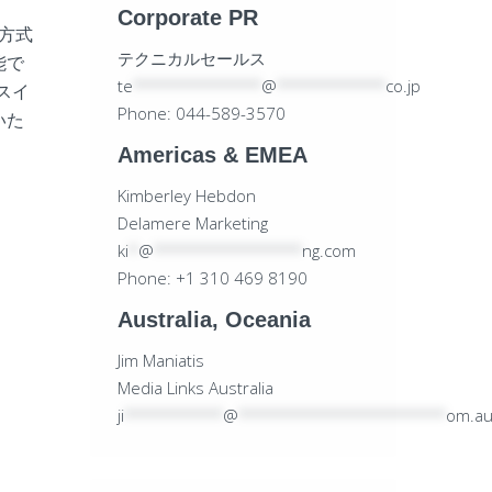
Corporate PR
P方式
テクニカルセールス
能で
te
*************
@
***********
co.jp
スイ
Phone: 044-589-3570
いた
Americas & EMEA
Kimberley Hebdon
Delamere Marketing
ki
*
@
***************
ng.com
Phone: +1 310 469 8190
Australia, Oceania
Jim Maniatis
Media Links Australia
ji
**********
@
*********************
om.a