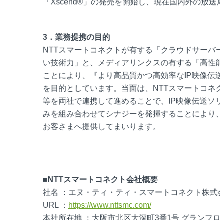
「Xscend®」の発売を開始し、現在国内外の放
3．業務提携の目的
NTTスマートコネクトが有する「クラウドサー
い技術力」と、メディアリンクスの有する「高性能
ことにより、『より高品質かつ高効率なIP映像伝
を目的としています。当面は、NTTスマートコネ
等を両社で連携して進めることで、IP映像伝送ソ
みを組み合わせてシナジーを発揮することにより
お客さまへ提供してまいります。
■NTTスマートコネクト会社概要
社名 ：エヌ・ティ・ティ・スマートコネクト株式会社（英文
URL ：
https://www.nttsmc.com/
本社所在地 ：大阪市北区大深町3番1号 グランフ