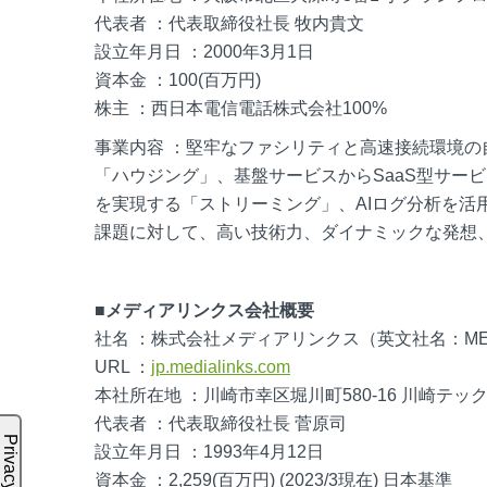
代表者 ：代表取締役社長 牧内貴文
設立年月日 ：2000年3月1日
資本金 ：100(百万円)
株主 ：西日本電信電話株式会社100%
事業内容 ：堅牢なファシリティと高速接続環境
「ハウジング」、基盤サービスからSaaS型サー
を実現する「ストリーミング」、AIログ分析を活
課題に対して、高い技術力、ダイナミックな発想
■メディアリンクス会社概要
社名 ：株式会社メディアリンクス（英文社名：MEDIA L
URL ：
jp.medialinks.com
本社所在地 ：川崎市幸区堀川町580-16 川崎テッ
代表者 ：代表取締役社長 菅原司
設立年月日 ：1993年4月12日
資本金 ：2,259(百万円) (2023/3現在) 日本基準