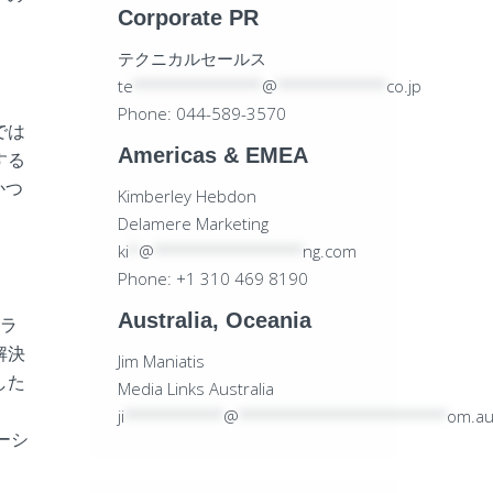
Corporate PR
テクニカルセールス
te
*************
@
***********
co.jp
Phone: 044-589-3570
では
Americas & EMEA
する
かつ
Kimberley Hebdon
Delamere Marketing
ki
*
@
***************
ng.com
Phone: +1 310 469 8190
Australia, Oceania
クラ
解決
Jim Maniatis
した
Media Links Australia
。
ji
**********
@
*********************
om.a
ーシ