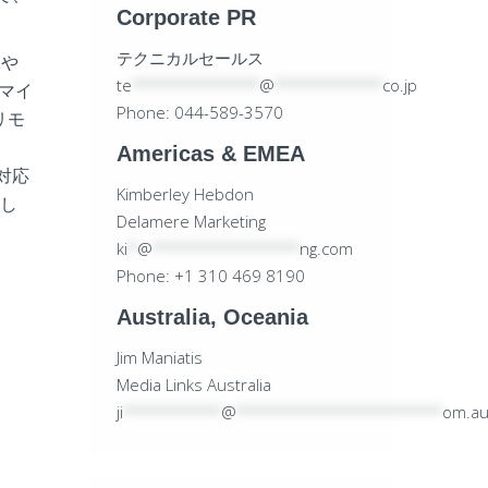
Corporate PR
テクニカルセールス
像や
te
*************
@
***********
co.jp
、マイ
Phone: 044-589-3570
リモ
Americas & EMEA
対応
Kimberley Hebdon
応し
Delamere Marketing
ki
*
@
***************
ng.com
Phone: +1 310 469 8190
Australia, Oceania
Jim Maniatis
Media Links Australia
ji
**********
@
*********************
om.a