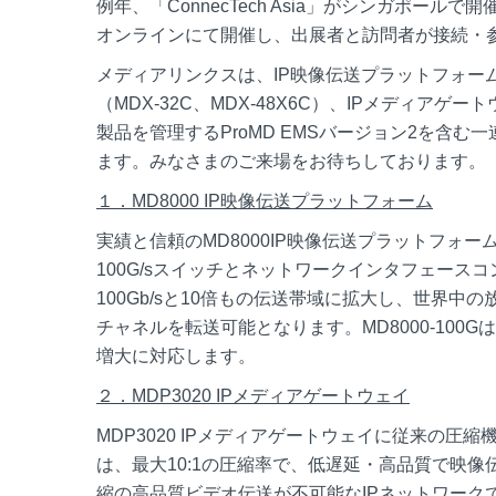
例年、「ConnecTech Asia」がシンガポール
オンラインにて開催し、出展者と訪問者が接続・
メディアリンクスは、IP映像伝送プラットフォームで
（MDX-32C、MDX-48X6C）、IPメディアゲ
製品を管理するProMD EMSバージョン2を含
ます。みなさまのご来場をお待ちしております。
１．
MD8000 IP映像伝送プラットフォーム
実績と信頼のMD8000IP映像伝送プラットフォー
100G/sスイッチとネットワークインタフェースコン
100Gb/sと10倍もの伝送帯域に拡大し、世界
チャネルを転送可能となります。MD8000-10
増大に対応します。
２．
MDP3020 IPメディアゲートウェイ
MDP3020 IPメディアゲートウェイに従来の圧縮
は、最大10:1の圧縮率で、低遅延・高品質で映
縮の高品質ビデオ伝送が不可能なIPネットワーク