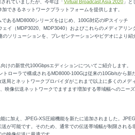
で開催されていましたが、今年は「
Virtual Broadcast Asia 2020
」と
参加できるネットワークプラットフォームを提供します。
あるMD8000シリーズをはじめ、100G対応のIPスイッチ
ートウェイ（MDP3020、MDP3040）およびこれらのメディアリン
む一連のソリューションを、プレゼンテーションやビデオにより紹
ム向けの新世代100Gbpsエディションについてご紹介します。
トローラで構成されるMD8000-100Gは従来の10Gb/sから新
中の放送局とネットワークプロバイダがこれまで以上に多くのメデ
0Gは、映像伝送ネットワークでますます増加する帯域幅へのニー
機能に加え、JPEG-XS圧縮機能を新たに追加されました。JPEG
像伝送が可能です。そのため、通常での伝送帯域幅が制限される
での映像伝送に最適です。