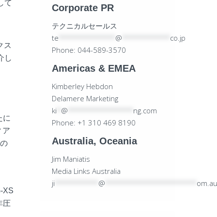
して
Corporate PR
テクニカルセールス
te
*************
@
***********
co.jp
クス
Phone: 044-589-3570
介し
Americas & EMEA
Kimberley Hebdon
Delamere Marketing
ki
*
@
***************
ng.com
たに
Phone: +1 310 469 8190
ィア
Australia, Oceania
ズの
Jim Maniatis
Media Links Australia
ji
**********
@
*********************
om.a
-XS
非圧