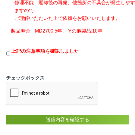
修理不能、返却後の再発、他箇所の不具合が発生しやす
ますので、
ご理解いただいた上で依頼をお願いいたします。
製品寿命 MD2700:5年、その他製品:10年
上記の注意事項を確認しました
上
記
の
注
チェックボックス
意
事
項
を
確
認
し